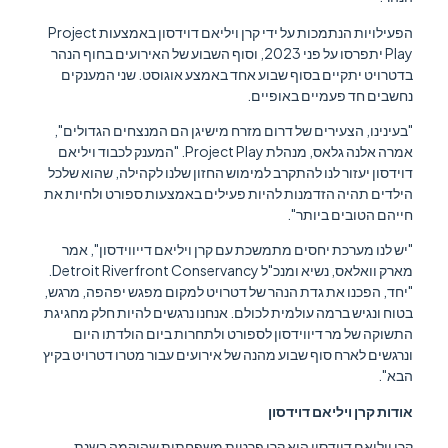
הפעילויות הנתמכות על ידי קרן ויליאם דוידסון באמצעות Project
Play יתפרסו על פני 2023, וסוף השבוע של האירועים בחוף הנהר
בדטרויט יתקיים בסוף שבוע אחד באמצע אוגוסט. שני המענקים
נחשבים חד פעמיים באופיים.
"בעינינו, הצעירים של דרום מזרח מישיגן הם המנצחים הגדולים",
אמרה אלנה גלאס, מנהלת Project Play. "המענק לכבוד ויליאם
דוידסון יעזור לנו להתקרב למימוש החזון שלנו לקהילה, שהוא שלכל
הילדים תהיה הזדמנות להיות פעילים באמצעות ספורט ולחיות את
חייהם הטובים ביותר".
"יש לנו מערכת יחסים מתמשכת עם קרן ויליאם דייווידסון", אמר
מארק וואלאס, נשיא ומנכ"ל Detroit Riverfront Conservancy.
"יחד, הפכנו את גדת הנהר של דטרויט למקום מפגש יפהפה, מרגש,
בטוח ונגיש ברמה עולמית לכולם. אנחנו נרגשים להיות חלק מחגיגת
התשוקה של מר דיווידסון לספורט ולתחרות ביום הולדתו היום
ונרגשים לארח סוף שבוע מהנה של אירועים עבור מטרו דטרויט בקיץ
הבא".
אודות קרן ויליאם דוידסון
קרן ויליאם דוידסון היא קרן פרטית משפחתית שהוקמה בשנת