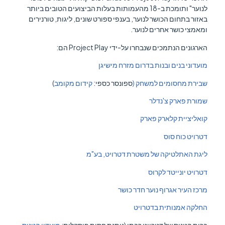
לנוער" ותומכת ב-18 מהעמותות בעלות הביצועים הטובים ביותר
באזור בתחום הכושר לנוער, בענפי ספורט שונים, ליגות, טורנירים
ומאמצי כושר אחרים לנוער.
הארגונים הנתמכים שנבחרו על-ידי Project Play הם:
מועדוני בנים ובנות בדרום מזרח מישיגן
שבירת מחסומים למשחק (
ספונסר כספי:
קידום מקומב
)
שמורת פארק צ'נדלר
קואליציית קלארק פארק
דטרויט כוח סוס
ליגת האתלטיקה של משטרת דטרויט, בע"מ
דטרויט יונייטד לקרוס
מרכז העיר אגרוף נוער חדר כושר
החלקה אמנותית בדטרויט
ברית הטניס של דטרויט רבתי (נותנת חסות פיסקלית:
מועדון הטניס