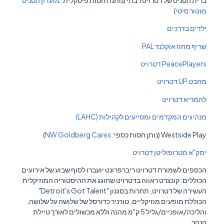
מוטור סיטי
)
ילדים בדרכים
שריף מחוז אוקלנד PAL
PeacePlayers דטרויט
מחבט UP דטרויט
להמריא דטרויט
מנהיגים המקדמים ומסייעים לקהילות (LAHC)
Westside Play (נותן חסות כספי:
NW Goldberg Cares
)
ימק"א מטרופוליטן דטרויט
הכספים לשמורת דטרויט ריברפרונט יועברו לסוף שבוע של אירועים
הכוללים: קונצרט ראווה בדטרויט שחוגג את ההיסטוריה המוזיקלית
העשירה של דטרויט, תחרות בסגנון "Detroit's Got Talent"
הכוללת מופעים מוזיקליים, טורניר כדורסל של שלושה על שלושה,
והליכה/אופניים/גליל 5 ק"מ מהנה וללא מכשולים לאורך טיילת
הנהר.