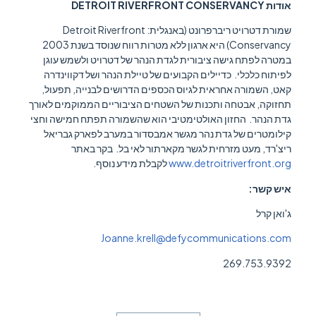
אודות DETROIT RIVERFRONT CONSERVANCY
שמורת דטרויט ריברפרונט (באנגלית: Detroit Riverfront
Conservancy) היא ארגון ללא מטרות רווח שנוסד בשנת 2003
במטרה לפתח גישה ציבורית לגדת הנהר של דטרויט ולשמש עוגן
לפיתוח כלכלי. כדיילים הקבועים של טיילת הנהר ושל דקווינדרה
קאט, השמורה אחראית לגיוס הכספים הדרושים לבנייה, תפעול,
תחזוקה, אבטחה ותכנות של השטחים הציבוריים הממוקמים לאורך
גדת הנהר. החזון האולטימטיבי הוא שהשמורה תפתח חמישה וחצי
קילומטרים של גדת נהר מגשר אמבסדור במערב לפארק גבריאל
ריצ'רד, מעט מזרחית לגשר מקארתור לאי בל. בקר באתר
www.detroitriverfront.org
לקבלת מידע נוסף.
איש קשר:
ג'ואן קרל
Joanne.krell@defycommunications.com
269.753.9392