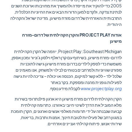
2005 כדי להוקיר את מייסדה ולהמשיך את מחויבותו ארוכת השנים
לנתינת צדקה, ולקדם למען הדורות הבאים את החיוניות הכלכלית,
התרבותית והאזרחית של דרום מזרח מישיגן, מדינת ישראל והקהילה
היהודית.
אודות PROJECT PLAY והקרן הקהילתית של דרום-מזרח
מישיגן
Project Play: Southeast Michigan, יוזמה של הקרן הקהילתית
לדרום-מזרח מישיגן, בשיתוף עם קרן ראלף וילסון ג'וניור ומכון אספן,
משמשת כדי לספק לילדים בדרום מזרח מישיגן גישה לתוכניות
ספורט שוויוניות ולמרחבים בטוחים לבילוי ולמשחק. אנו מאמינים
שלכל ילד – ללא קשר למיקום, הכנסה או יכולת – צריכה להיות גישה
לפעילות גופנית מהנה ומספקת. בקר באתר
www.projectplay.org
לקבלת מידע נוסף.
הקרן הקהילתית לדרום מזרח מישיגן היא ארגון פילנתרופי בשירות
מלא המוביל את הדרך לשינוי חיובי באזורנו. כתרומה קהילתית
קבועה שנבנתה על ידי תרומות מאלפי אנשים וארגונים, הקרן תומכת
במגוון רחב של פעילויות לטובת חינוך, אמנות ותרבות, בריאות,
שירותי אנוש, פיתוח קהילתי ועניינים אזרחיים.