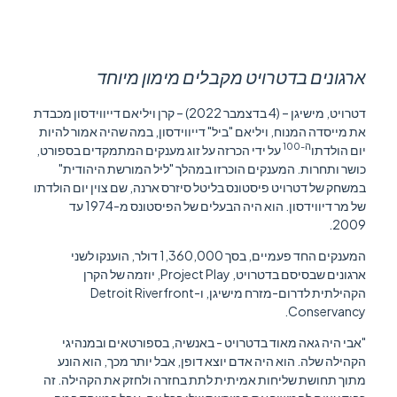
ארגונים בדטרויט מקבלים מימון מיוחד
דטרויט, מישיגן – (4 בדצמבר 2022) – קרן ויליאם דייווידסון מכבדת
את מייסדה המנוח, ויליאם "ביל" דייווידסון, במה שהיה אמור להיות
ה-100
יום הולדתו
על ידי הכרזה על זוג מענקים המתמקדים בספורט,
כושר ותחרות. המענקים הוכרזו במהלך "ליל המורשת היהודית"
במשחק של דטרויט פיסטונס בליטל סיזרס ארנה, שם צוין יום הולדתו
של מר דיווידסון. הוא היה הבעלים של הפיסטונס מ-1974 עד
2009.
המענקים החד פעמיים, בסך 1,360,000 דולר, הוענקו לשני
ארגונים שבסיסם בדטרויט, Project Play, יוזמה של הקרן
הקהילתית לדרום-מזרח מישיגן, ו-Detroit Riverfront
Conservancy.
"אבי היה גאה מאוד בדטרויט - באנשיה, בספורטאים ובמנהיגי
הקהילה שלה. הוא היה אדם יוצא דופן, אבל יותר מכך, הוא הונע
מתוך תחושת שליחות אמיתית לתת בחזרה ולחזק את הקהילה. זה