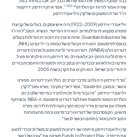
כבוד עצום להמשיך את המורשת שלו בכל יום, אבל במיוחד במה
ה-100
שהיה אמור להיות יום הולדתו
", אמר איתן דוידסון, דירקטור
ויו"ר ועדת המענקים של קרן וויליאם דוידסון.
ויליאם דייווידסון (1922-2009) היה איש עסקים, בעלים של קבוצת
ספורט מקצועית ופילנתרופ. הוא היה המייסד, הנשיא, המנכ"ל והיו"ר
של Guardian Industries, אחת מיצרניות הזכוכית הגדולות בעולם.
בנוסף לפיסטונס, הוא היה הבעלים של טמפה ביי לייטנינג (NHL),
דטרויט הלם (WNBA), דטרויט פיורי (ליגת פוטבול ארנה) ודטרויט
וייפרס (ליגת ההוקי הבינלאומית). מר דוידסון היה פילנתרופ פעיל,
ותרם רבות לארגונים בדטרויט ובסביבתה ולמטרות התומכות בחיים
היהודיים ובישראל. הוא הקים את הקרן בשנת 2005.
"מר דיווידסון היה נלהב מדברים רבים, כולל העיר דטרויט, ספורט
וכושר, וכמובן, הפיסטונס", אמר דארין מקיבר, נשיא ומנכ"ל קרן
ויליאם דייווידסון. "זה כבוד גדול וזכות להכיר במייסד שלנו ביום
הולדתו המאה ולעשות זאת לצד דטרויט פיסטונס, ה-NBA, ובשיתוף
פעולה עם ארגונים אדירים כמו הקרן הקהילתית לדרום-מזרח
מישיגן, הקונסרבנסי של דטרויט ריברפרונט וכמה מהעמותות
המובילות באזור בתחום הכושר לנוער".
קרן ויליאם דוידסון פיתחה שני רעיונות למענקים משלימים כדי לחגוג
את מייסדה. Funds to Project Play משיקה את "עונה של כושר