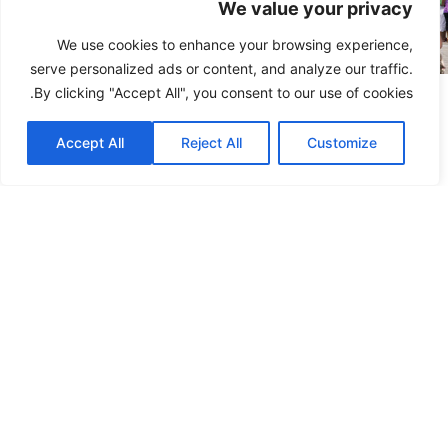
We value your privacy
We use cookies to enhance your browsing experience,
serve personalized ads or content, and analyze our traffic.
By clicking "Accept All", you consent to our use of cookies.
יזמות ויצירתיות
Accept All
Reject All
Customize
בדרום מזרח מישיגן, אנו משקיעים במאמצים לעורר יצירה, צמיחה
ושימור של עסקים חדשים בתחומי הטכנולוגיה, החדשנות ומגזרי
שוק ותעשיות אחרים בעלי פוטנציאל גבוה שיניבו משרות טובות
לדורות הבאים.
מרחבי התכנסות
בדרום מזרח מישיגן, אנו משפרים ומרחיבים את הגישה למוסדות
תרבות ותיקים, מפתחים פארקים וכיכרות משמעותיים, ותומכים
בתוכניות משפחתיות בפארקים שכונתיים לאורך מסדרון שדרת
וודוורד.