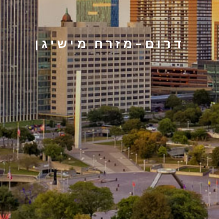
דרום-מזרח מישיגן