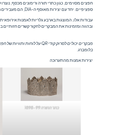
חפצים מסוימים, כגון כתרי תורה ורימונים מכסף, נוצרו
ספציפיים. יחד עם יצירות מאוסף ה-DIA, הם מעבירים נושאים של גיוון דתי ואמנות ברחבי אירופה, המזרח התיכון וצפון אפריקה.
עבודות אלו, המוצגות בארבע גלריות לאמנות אירופאית 
ובהווה ומזמינות את המבקרים לחקור קשרים חזותיים בי
מבקרים יכולים לסרוק קודי QR על לוחות ותוויות של חפצים, מה שמאפשר להם למצוא את
בלומברג.
יצירות אמנות מהתערוכה
כתר התורה 1898-99