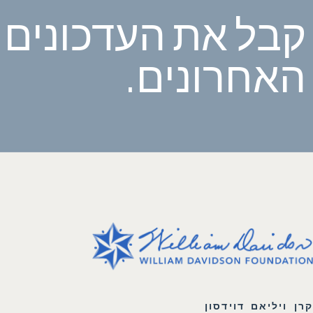
קבל את העדכונים
האחרונים.
קרן ויליאם דוידסון