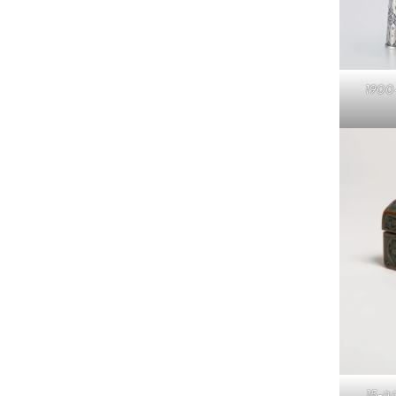
ארון קבורה עם סימני גלגל המזלות ומוטיבים אחרים, המאה ה-15