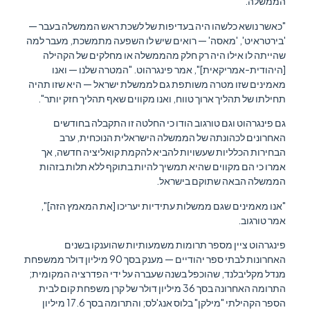
הממשלה.
"כאשר נושא כלשהו היה בעדיפות של לשכת ראש הממשלה בעבר —
'בירטראיט', 'מאסה' — רואים שיש לו השפעה מתמשכת, מעבר למה
שהייתה לו אילו היה רק חלק מהממשלה או מחלקים של הקהילה
[היהודית-אמריקאית]", אמר פינגרהוט. "המטרה שלנו — ואנו
מאמינים שזו מטרה משותפת גם לממשלת ישראל — היא שזו תהיה
תחילתו של תהליך ארוך טווח, ואנו מקווים שאף תהליך חזק יותר".
גם פינגרהוט וגם טורגוב הודו כי החלטה זו התקבלה בחודשים
האחרונים לכהונתה של הממשלה הישראלית הנוכחית, ערב
הבחירות הכלליות שעשויות להביא להקמת קואליציה חדשה, אך
אמרו כי הם מקווים שהיא תמשיך להיות בתוקף ללא תלות בזהות
הממשלה הבאה שתוקם בישראל.
"אנו מאמינים שגם ממשלות עתידיות יעריכו [את המאמץ הזה]",
אמר טורגוב.
פינגרהוט ציין מספר תרומות משמעותיות שהוענקו בשנים
האחרונות לבתי ספר יהודיים — מענק בסך 90 מיליון דולר ממשפחת
מנדל מקליבלנד, שהוכפל בשנה שעברה על ידי הפדרציה המקומית;
התרומה האחרונה בסך 36 מיליון דולר של קרן משפחת קום לבית
הספר הקהילתי "מילקן" בלוס אנג'לס; והתרומה בסך 17.6 מיליון