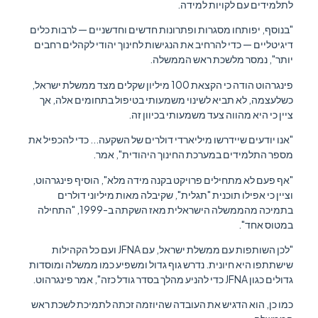
לתלמידים עם לקויות למידה.
"בנוסף, יפותחו מסגרות ופתרונות חדשים וחדשניים — לרבות כלים
דיגיטליים — כדי להרחיב את הנגישות לחינוך יהודי לקהלים רחבים
יותר", נמסר מלשכת ראש הממשלה.
פינגרהוט הודה כי הקצאת 100 מיליון שקלים מצד ממשלת ישראל,
כשלעצמה, לא תביא לשינוי משמעותי בטיפול בתחומים אלה, אך
ציין כי היא מהווה צעד משמעותי בכיוון זה.
"אנו יודעים שיידרשו מיליארדי דולרים של השקעה... כדי להכפיל את
מספר התלמידים במערכת החינוך היהודית", אמר.
"אף פעם לא מתחילים פרויקט בקנה מידה מלא", הוסיף פינגרהוט,
וציין כי אפילו תוכנית "תגלית", שקיבלה מאות מיליוני דולרים
בתמיכה מהממשלה הישראלית מאז השקתה ב-1999, "התחילה
במטוס אחד".
"לכן השותפות עם ממשלת ישראל, עם JFNA ועם כל הקהילות
שישתתפו היא חיונית. נדרש גוף גדול ומשפיע כמו ממשלה ומוסדות
גדולים כגון JFNA כדי להניע מהלך בסדר גודל כזה", אמר פינגרהוט.
כמו כן, הוא הדגיש את העובדה שהיוזמה זכתה לתמיכת לשכת ראש