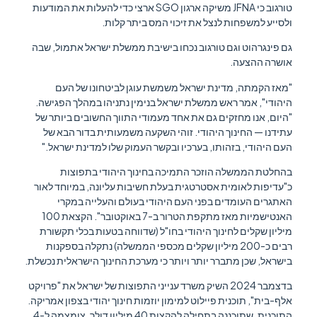
טורגוב כי JFNA משיקה ארגון SGO ארצי כדי להעלות את המודעות
ולסייע למשפחות לנצל את זיכוי המס ביתר קלות.
גם פינגרהוט וגם טורגוב נכחו בישיבת ממשלת ישראל אתמול, שבה
אושרה ההצעה.
"מאז הקמתה, מדינת ישראל משמשת עוגן לביטחונו של העם
היהודי", אמר ראש ממשלת ישראל בנימין נתניהו במהלך הפגישה.
"היום, אנו מחזקים גם את אחד מעמודי התווך החשובים ביותר של
עתידנו — החינוך היהודי. זוהי השקעה משמעותית בדור הבא של
העם היהודי, בזהותו, בערכיו ובקשר העמוק שלו למדינת ישראל."
בהחלטת הממשלה הוזכר התמיכה בחינוך היהודי בתפוצות
כ"עדיפות לאומית אסטרטגית בעלת חשיבות עליונה, במיוחד לאור
האתגרים העומדים בפני העם היהודי בעולם והעלייה במקרי
האנטישמיות מאז מתקפת הטרור ב-7 באוקטובר". הקצאת 100
מיליון שקלים לחינוך היהודי בחו"ל (שדווחה בטעות בכלי תקשורת
רבים כ-200 מיליון שקלים מכספי הממשלה) נתקלה בספקנות
בישראל, שכן מתברר יותר ויותר כי מערכת החינוך הישראלית נכשלת.
בדצמבר 2024 השיק משרד ענייני התפוצות של ישראל את "פרויקט
אלף-בית", תוכנית פיילוט למימון יוזמות חינוך יהודי בצפון אמריקה.
התוכנית, שתוכננה בתחילה להקצות 40 מיליון דולר, צומצמה ל-4