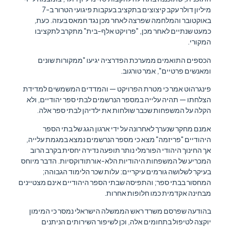
מיליון דולר עקב קיצוצים בתקציב בעקבות פיגועי הטרור ב-7
באוקטובר והמלחמה שפרצה לאחר מכן נגד חמאס בעזה. כעת,
כמעט שנתיים לאחר מכן, "פרויקט אלף-בית" מתקרב לתקציבו
המקורי.
הכספים התואמים ממערכת הפדרציה יגיעו "ממקורות שונים
ומאנשים פרטיים", אמר טורגוב.
פינגרהוט אמר כי מטרת הפרויקט — והמדדים המשמשים למדידת
הצלחתו — תהיה עלייה במספר הנרשמים לבתי ספר יהודיים, ולא
הקלה על המשפחות שכבר שולחות את ילדיהן לבתי ספר אלה.
אמנם מחקר שנערך לאחרונה על ידי ארגון הגג של בתי הספר
היהודיים "פריזמה" מצא כי מספר הנרשמים נמצא במגמת עלייה,
אך החינוך היהודי הפורמלי נותר תופעה נדירה יחסית בקרב הרוב
המכריע של המשפחות היהודיות הלא-אורתודוקסיות. הדבר מיוחס
בעיקר לשלושה גורמים עיקריים: עלות שכר הלימוד הגבוהה;
המחסור בבתי ספר; והתפיסה שבתי הספר היהודיים אינם מצטיינים
מבחינה אקדמית כמו חלופות אחרות.
בהודעה שפרסם משרד ראש הממשלה הישראלי נמסר כי המימון
יוקצה לטיפול בתחומים אלה, וכן לשיפור השירותים הניתנים