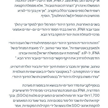
אריק פינגרהוט, נשיא ומנכ"ל JFNA, אמר היום ל-eJP כי החלטת
הממשלה אינה רק "הצהרת כוונות טובות", אלא מסמלת הקצאה
רשמית של כספים שכבר נכללו בתקציב. "אך אין בכך כדי לגרוע
מהחשיבות הסמלית [של ההחלטה]", הוסיף.
בשנים האחרונות, החינוך היהודי הפורמלי הפך למוקד עניין הולך
וגובר עבור JFNA, הרואה בבתי הספר היהודיים יום-יומיים אמצעי
מרכזי להנחלת זהות יהודית חזקה בדור הבא.
"הזהות היהודית והחינוך היהודי הם המפתח לעתידו של העם היהודי
ולמאבק באנטישמיות", אמר גארי טורגוב, יו"ר מועצת המנהלים של
JFNA, ל-eJP. "[שותפות זו עם ממשלת ישראל] מהווה עבורנו
הזדמנות להרחיב את היקף הקשרים היהודיים עבור הדור הבא."
טורגוב, שתמך זה מכבר ביוזמות חינוך יהודיות בעיר הולדתו דטרויט,
אמר כי ההתקפות ב-7 באוקטובר והעלייה באנטישמיות העולמית
"עוררו משהו בקהילה היהודית" בנוגע לחשיבותו של החינוך היהודי.
בנוסף לקביעת סדר העדיפויות בנושא זה במסגרת מערכת
הפדרציה, JFNA גם תומכת נמרצות בזיכוי מס פדרלי חדש שיעניק
1,700 דולר עבור תרומות לארגונים המעניקים מלגות (SGOs), ובכך
יקזז את עלויות שכר הלימוד בסכום זהה. בעוד שעד כה המאמצים
להקמת ארגוני SGO אלה נעשו על ידי הקהילות המקומיות, אמר